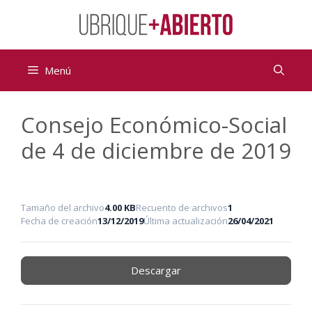
Saltar
al
contenido
Menú
Consejo Económico-Social
de 4 de diciembre de 2019
Tamaño del archivo
4.00 KB
Recuento de archivos
1
Fecha de creación
13/12/2019
Última actualización
26/04/2021
Descargar