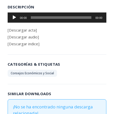
DESCRIPCIÓN
Reproductor
00:00
00:00
de
audio
[Descargar acta]
[Descargar audio]
[Descargar indice]
CATEGORÍAS & ETIQUETAS
Consejos Económicos y Social
SIMILAR DOWNLOADS
¡No se ha encontrado ninguna descarga
relacionada!