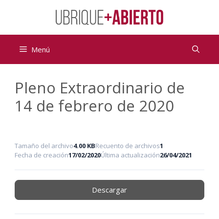
Saltar
al
contenido
Menú
Pleno Extraordinario de
14 de febrero de 2020
Tamaño del archivo
4.00 KB
Recuento de archivos
1
Fecha de creación
17/02/2020
Última actualización
26/04/2021
Descargar