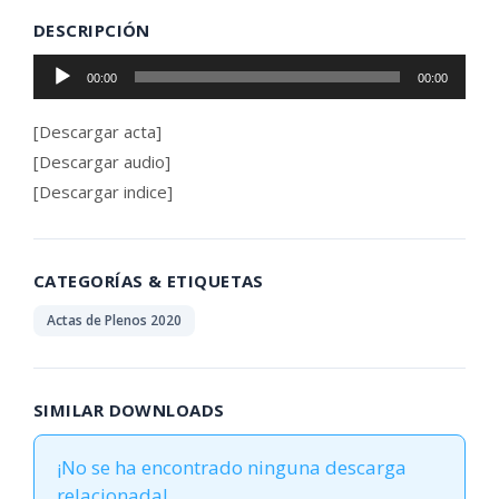
DESCRIPCIÓN
Reproductor
00:00
00:00
de
audio
[Descargar acta]
[Descargar audio]
[Descargar indice]
CATEGORÍAS & ETIQUETAS
Actas de Plenos 2020
SIMILAR DOWNLOADS
¡No se ha encontrado ninguna descarga
relacionada!