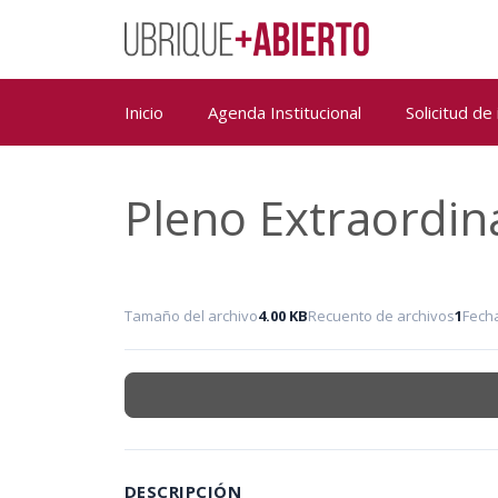
Saltar
al
contenido
Inicio
Agenda Institucional
Solicitud de
Pleno Extraordin
Tamaño del archivo
4.00 KB
Recuento de archivos
1
Fech
DESCRIPCIÓN