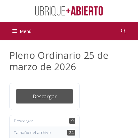
Saltar
al
contenido
Menú
Pleno Ordinario 25 de
marzo de 2026
Descargar
Descargar
9
Tamaño del archivo
24