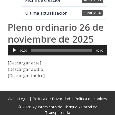
Fecha de creación
01/12/2025
Última actualización
13/01/2026
Pleno ordinario 26 de
noviembre de 2025
Reproductor
00:00
00:00
de
audio
[Descargar acta]
[Descargar audio]
[Descargar indice]
Aviso Legal
|
Política de Privacidad
|
Política de cookies
© 2026 Ayuntamiento de Ubrique - Portal de
Transparencia