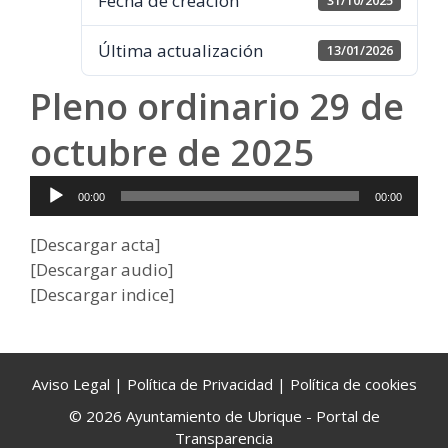
Fecha de creación
31/10/2025
Última actualización
13/01/2026
Pleno ordinario 29 de
octubre de 2025
Reproductor
00:00
00:00
de
audio
[Descargar acta]
[Descargar audio]
[Descargar indice]
Aviso Legal
|
Política de Privacidad
|
Política de cookies
© 2026 Ayuntamiento de Ubrique - Portal de
Transparencia