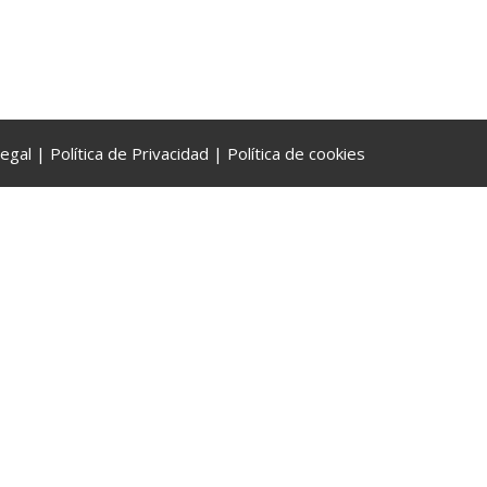
flecha
arriba/abajo
para
aumentar
o
disminuir
Legal
|
Política de Privacidad
|
Política de cookies
el
volumen.