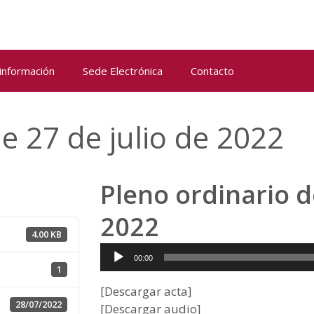
 información
Sede Electrónica
Contacto
e 27 de julio de 2022
Pleno ordinario d
2022
4.00 KB
Reproductor
00:00
de
1
audio
[Descargar acta]
28/07/2022
[Descargar audio]