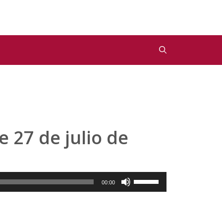
e 27 de julio de
Utiliza
00:00
las
teclas
de